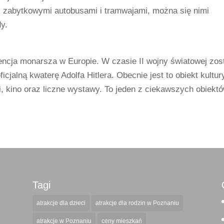
i zabytkowymi autobusami i tramwajami, można się nimi
y.
ncja monarsza w Europie. W czasie II wojny światowej zos
cjalną kwaterę Adolfa Hitlera. Obecnie jest to obiekt kultur
eci, kino oraz liczne wystawy. To jeden z ciekawszych obiekt
Tagi
atrakcje dla dzieci
atrakcje dla rodzin w Poznaniu
atrakcje w Poznaniu
ceny mieszkań