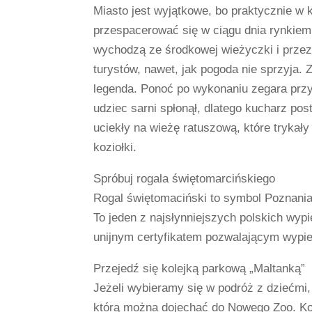
Miasto jest wyjątkowe, bo praktycznie w 
przespacerować się w ciągu dnia rynkiem,
wychodzą ze środkowej wieżyczki i przez 
turystów, nawet, jak pogoda nie sprzyja.
legenda. Ponoć po wykonaniu zegara prz
udziec sarni spłonął, dlatego kucharz pos
uciekły na wieżę ratuszową, które trykał
koziołki.
Spróbuj rogala świętomarcińskiego
Rogal świętomaciński to symbol Poznania,
To jeden z najsłynniejszych polskich wypi
unijnym certyfikatem pozwalającym wypie
Przejedź się kolejką parkową „Maltanką”
Jeżeli wybieramy się w podróż z dziećmi,
którą można dojechać do Nowego Zoo. Kol