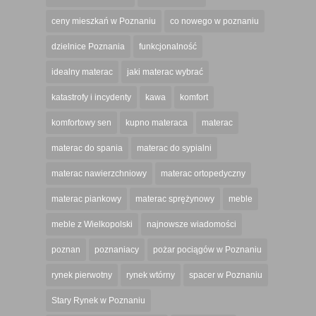
ceny mieszkań w Poznaniu
co nowego w poznaniu
dzielnice Poznania
funkcjonalność
idealny materac
jaki materac wybrać
katastrofy i incydenty
kawa
komfort
komfortowy sen
kupno materaca
materac
materac do spania
materac do sypialni
materac nawierzchniowy
materac ortopedyczny
materac piankowy
materac sprężynowy
meble
meble z Wielkopolski
najnowsze wiadomości
poznan
poznaniacy
pożar pociągów w Poznaniu
rynek pierwotny
rynek wtórny
spacer w Poznaniu
Stary Rynek w Poznaniu