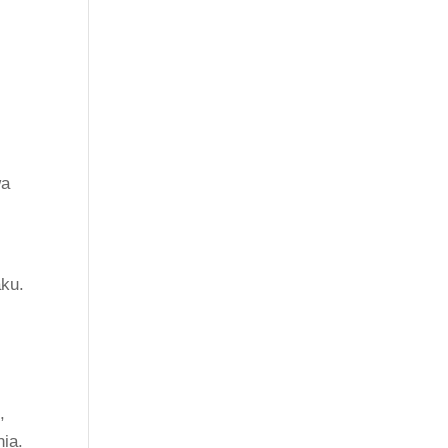
wa
aku.
,
ia.