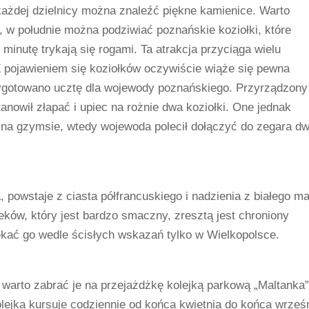
każdej dzielnicy można znaleźć piękne kamienice. Warto
 w południe można podziwiać poznańskie koziołki, które
minutę trykają się rogami. Ta atrakcja przyciąga wielu
 Z pojawieniem się koziołków oczywiście wiąże się pewna
ygotowano ucztę dla wojewody poznańskiego. Przyrządzony
tanowił złapać i upiec na rożnie dwa koziołki. One jednak
y na gzymsie, wtedy wojewoda polecił dołączyć do zegara d
 powstaje z ciasta półfrancuskiego i nadzienia z białego m
eków, który jest bardzo smaczny, zresztą jest chroniony
kać go wedle ścisłych wskazań tylko w Wielkopolsce.
 warto zabrać je na przejażdżkę kolejką parkową „Maltanka”
ejka kursuje codziennie od końca kwietnia do końca wrześn