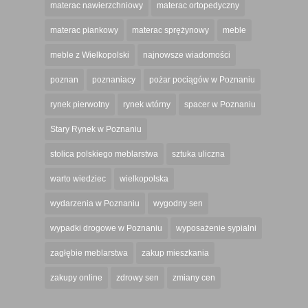
materac nawierzchniowy
materac ortopedyczny
materac piankowy
materac sprężynowy
meble
meble z Wielkopolski
najnowsze wiadomości
poznan
poznaniacy
pożar pociągów w Poznaniu
rynek pierwotny
rynek wtórny
spacer w Poznaniu
Stary Rynek w Poznaniu
stolica polskiego meblarstwa
sztuka uliczna
warto wiedziec
wielkopolska
wydarzenia w Poznaniu
wygodny sen
wypadki drogowe w Poznaniu
wyposażenie sypialni
zagłębie meblarstwa
zakup mieszkania
zakupy online
zdrowy sen
zmiany cen